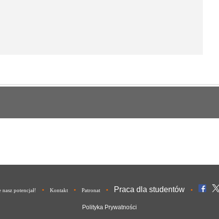
Praca dla studentów
•
•
•
•
nasz potencjał!
Kontakt
Patronat
Polityka Prywatności