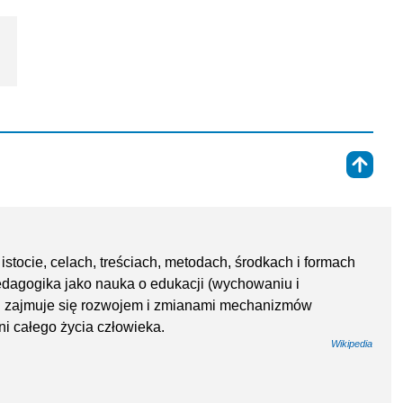
⇑
tocie, celach, treściach, metodach, środkach i formach
dagogika jako nauka o edukacji (wychowaniu i
h i zajmuje się rozwojem i zmianami mechanizmów
i całego życia człowieka.
Wikipedia