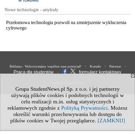
Nowe technologie - artykuły
Przełomowa technologia pozwoli na zmniejszenie wykluczenia
cyfrowego
•
•
•
Reklama - Wykorzystajmy wspólnie nasz potencjał!
Kontakt
Patronat
Praca dla studentów
formularz kontaktowy
•
Polityka Prywatności
Grupa StudentNews.pl Sp. z o.o. i jej partnerzy
używają plików cookies i podobnych technologii w
celu realizacji m.in. usług statystycznych i
reklamowych zgodnie z
Polityką Prywatności
. Możesz
określić warunki przechowywania lub dostępu do
plików cookies w Twojej przeglądarce.
[ZAMKNIJ]