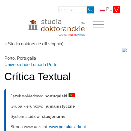
PL
« Studia doktorskie (III stopnia)
Porto, Portugalia
Universidade Lusíada Porto
Crítica Textual
Język wykładowy:
portugalski
Grupa kierunków:
humanistyczne
System studiów:
sta­cjo­nar­ne
Strona www uczelni:
www.por.ulusiada.pt