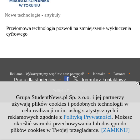
Nowe technologie - artykuły
Przełomowa technologia pozwoli na zmniejszenie wykluczenia
cyfrowego
•
•
•
Reklama - Wykorzystajmy wspólnie nasz potencjał!
Kontakt
Patronat
Praca dla studentów
formularz kontaktowy
•
Polityka Prywatności
Grupa StudentNews.pl Sp. z o.o. i jej partnerzy
używają plików cookies i podobnych technologii w
celu realizacji m.in. usług statystycznych i
reklamowych zgodnie z
Polityką Prywatności
. Możesz
określić warunki przechowywania lub dostępu do
plików cookies w Twojej przeglądarce.
[ZAMKNIJ]