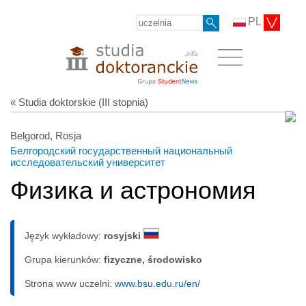
PL
« Studia doktorskie (III stopnia)
Belgorod, Rosja
Белгородский государственный национальный
исследовательский университет
Физика и астрономия
Język wykładowy:
rosyjski
Grupa kierunków:
fizyczne, środowisko
Strona www uczelni:
www.bsu.edu.ru/en/