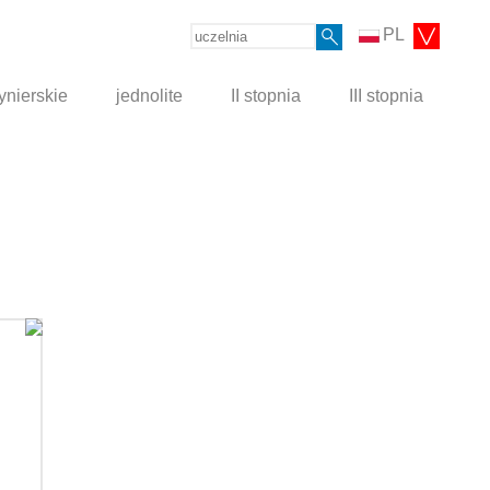
PL
ynierskie
jednolite
II stopnia
III stopnia