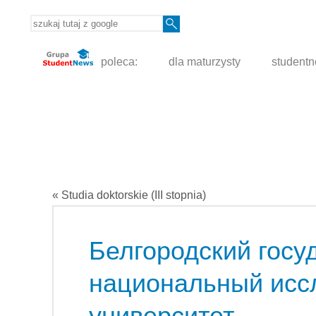
poleca:
dla maturzysty
student
« Studia doktorskie (III stopnia)
Белгородский госу
национальный исс
университет