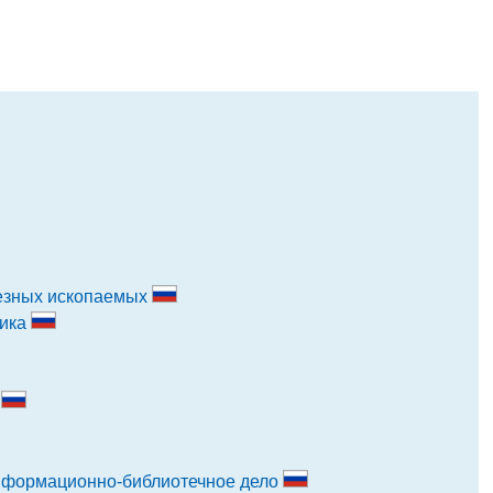
лезных ископаемых
ника
и
нформационно-библиотечное дело