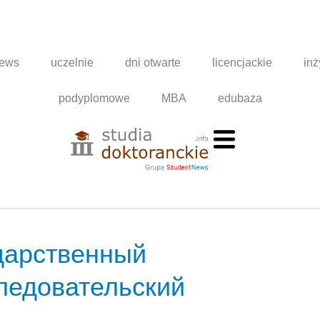
news
uczelnie
dni otwarte
licencjackie
inż
podyplomowe
MBA
edubaza
дарственный
ледовательский