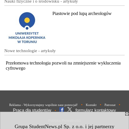
Nauki fizyczne i o środowisku - artykuły
Piastowie pod lupą archeologów
Nowe technologie - artykuły
Przełomowa technologia pozwoli na zmniejszenie wykluczenia
cyfrowego
•
•
•
Reklama - Wykorzystajmy wspólnie nasz potencjał!
Kontakt
Patronat
Praca dla studentów
formularz kontaktowy
•
Polityka Prywatności
Grupa StudentNews.pl Sp. z o.o. i jej partnerzy