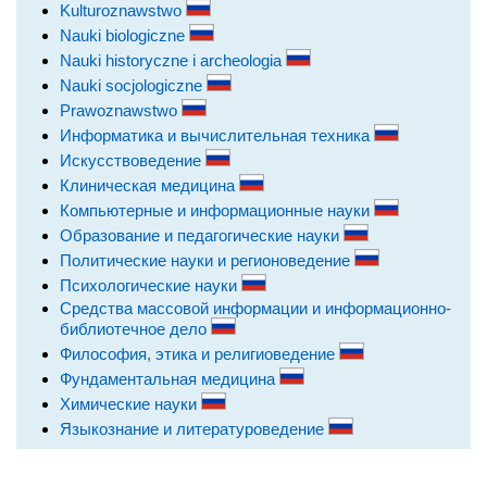
Kulturoznawstwo
Nauki biologiczne
Nauki historyczne i archeologia
Nauki socjologiczne
Prawoznawstwo
Информатика и вычислительная техника
Искусствоведение
Клиническая медицина
Компьютерные и информационные науки
Образование и педагогические науки
Политические науки и регионоведение
Психологические науки
Средства массовой информации и информационно-
библиотечное дело
Философия, этика и религиоведение
Фундаментальная медицина
Химические науки
Языкознание и литературоведение