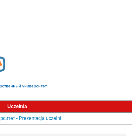
дарственный университет
Uczelnia
итет - Prezentacja uczelni