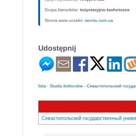
Grupa kierunków:
inżynieryjno-techniczne
Strona www uczelni:
sevntu.com.ua
Udostępnij
lista - Studia doktorskie - Севастопольский госу
Севастопольский государственный универс