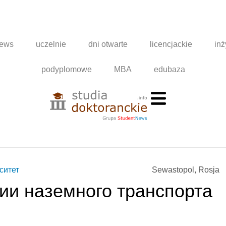
news
uczelnie
dni otwarte
licencjackie
inż
podyplomowe
MBA
edubaza
ситет
Sewastopol, Rosja
гии наземного транспорта