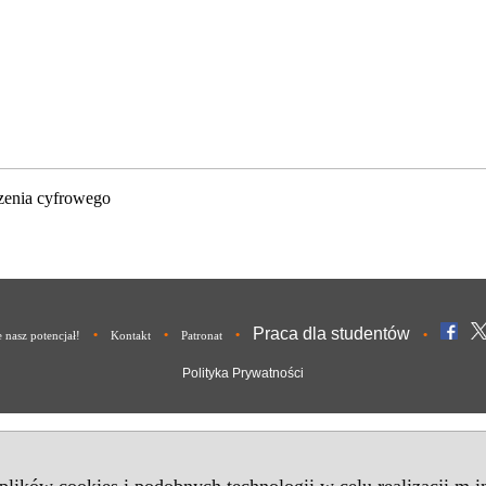
zenia cyfrowego
Praca dla studentów
•
•
•
•
nasz potencjał!
Kontakt
Patronat
Polityka Prywatności