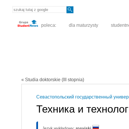
poleca:
dla maturzysty
student
« Studia doktorskie (III stopnia)
Севастопольский государственный универ
Техника и техноло
Język wykładowy:
rosyjski