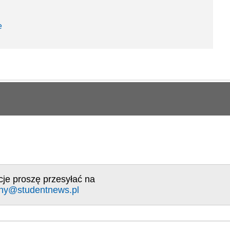
e
cje proszę przesyłać na
ny@studentnews.pl