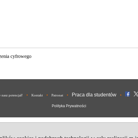
zenia cyfrowego
Praca dla studentów
•
•
•
•
nasz potencjał!
Kontakt
Patronat
Polityka Prywatności