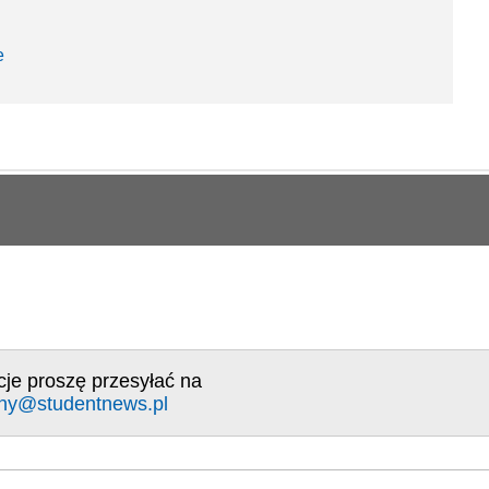
e
cje proszę przesyłać na
ny@studentnews.pl