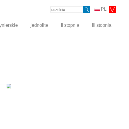
PL
ynierskie
jednolite
II stopnia
III stopnia