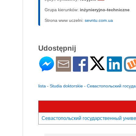
Grupa kierunków:
inżynieryjno-techniczne
Strona www uczelni:
sevntu.com.ua
Udostępnij
lista - Studia doktorskie - Севастопольский госу
Севастопольский государственный универс