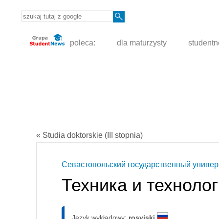
poleca:
dla maturzysty
student
« Studia doktorskie (III stopnia)
Севастопольский государственный универ
Техника и техноло
Język wykładowy:
rosyjski