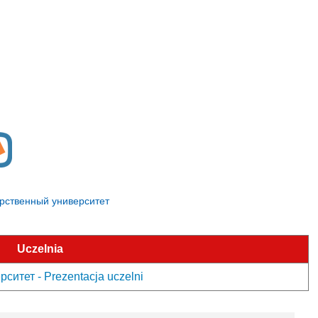
дарственный университет
Uczelnia
итет - Prezentacja uczelni