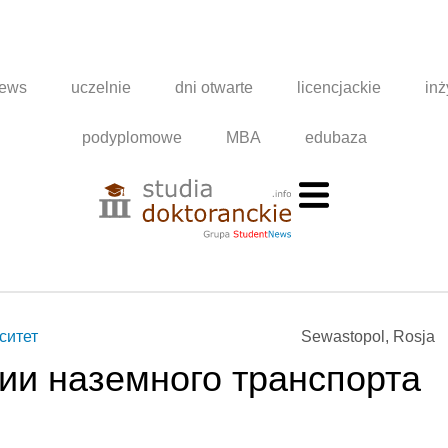
news
uczelnie
dni otwarte
licencjackie
inż
podyplomowe
MBA
edubaza
ситет
Sewastopol, Rosja
гии наземного транспорта