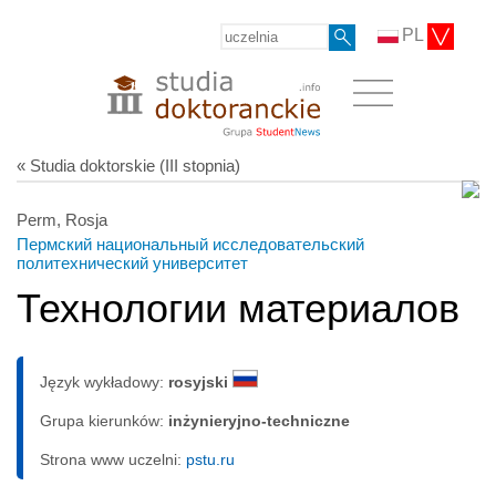
PL
« Studia doktorskie (III stopnia)
Perm, Rosja
Пермский национальный исследовательский
политехнический университет
Технологии материалов
Język wykładowy:
rosyjski
Grupa kierunków:
inżynieryjno-techniczne
Strona www uczelni:
pstu.ru