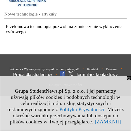
Nowe technologie - artykuły
Przełomowa technologia pozwoli na zmniejszenie wykluczenia
cyfrowego
•
•
•
Reklama - Wykorzystajmy wspólnie nasz potencjał!
Kontakt
Patronat
Praca dla studentów
formularz kontaktowy
•
Polityka Prywatności
Grupa StudentNews.pl Sp. z o.o. i jej partnerzy
używają plików cookies i podobnych technologii w
celu realizacji m.in. usług statystycznych i
reklamowych zgodnie z
Polityką Prywatności
. Możesz
określić warunki przechowywania lub dostępu do
plików cookies w Twojej przeglądarce.
[ZAMKNIJ]