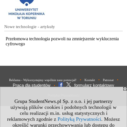
Nowe technologie - artykuły
Przełomowa technologia pozwoli na zmniejszenie wykluczenia
cyfrowego
•
•
•
Reklama - Wykorzystajmy wspólnie nasz potencjał!
Kontakt
Patronat
Praca dla studentów
formularz kontaktowy
•
Polityka Prywatności
Grupa StudentNews.pl Sp. z o.o. i jej partnerzy
używają plików cookies i podobnych technologii w
celu realizacji m.in. usług statystycznych i
reklamowych zgodnie z
Polityką Prywatności
. Możesz
określić warunki przechowywania lub dostępu do