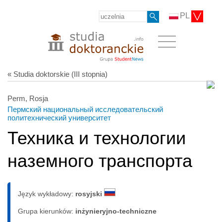
PL
« Studia doktorskie (III stopnia)
Perm, Rosja
Пермский национальный исследовательский
политехнический университет
Техника и технологии
наземного транспорта
Język wykładowy:
rosyjski
Grupa kierunków:
inżynieryjno-techniczne