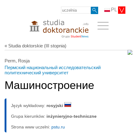
PL
« Studia doktorskie (III stopnia)
Perm, Rosja
Пермский национальный исследовательский
политехнический университет
Машиностроение
Język wykładowy:
rosyjski
Grupa kierunków:
inżynieryjno-techniczne
Strona www uczelni:
pstu.ru