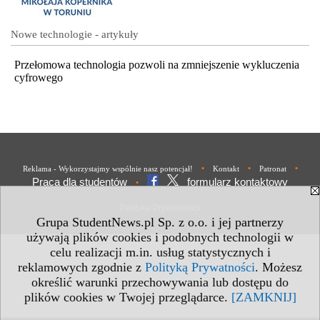
Nowe technologie - artykuły
Przełomowa technologia pozwoli na zmniejszenie wykluczenia
cyfrowego
•
•
•
Reklama - Wykorzystajmy wspólnie nasz potencjał!
Kontakt
Patronat
Praca dla studentów
formularz kontaktowy
•
Polityka Prywatności
Grupa StudentNews.pl Sp. z o.o. i jej partnerzy
używają plików cookies i podobnych technologii w
celu realizacji m.in. usług statystycznych i
reklamowych zgodnie z
Polityką Prywatności
. Możesz
określić warunki przechowywania lub dostępu do
plików cookies w Twojej przeglądarce.
[ZAMKNIJ]