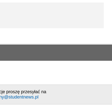
cje proszę przesyłać na
ny@studentnews.pl