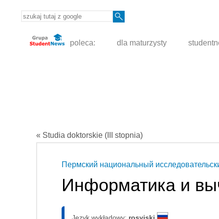
poleca:
dla maturzysty
student
« Studia doktorskie (III stopnia)
Пермский национальный исследовательски
Информатика и вы
Język wykładowy:
rosyjski