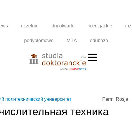
news
uczelnie
dni otwarte
licencjackie
inż
podyplomowe
MBA
edubaza
й политехнический университет
Perm, Rosja
числительная техника