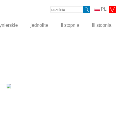
PL
ynierskie
jednolite
II stopnia
III stopnia