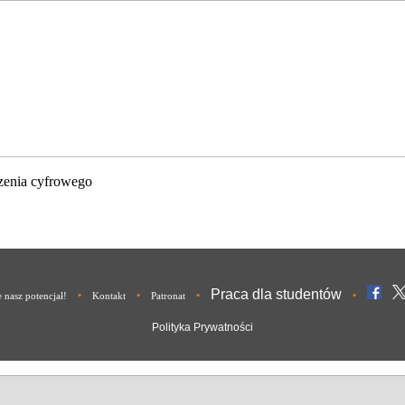
zenia cyfrowego
Praca dla studentów
•
•
•
•
nasz potencjał!
Kontakt
Patronat
Polityka Prywatności