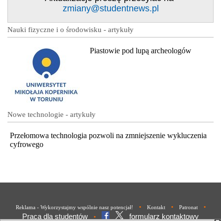
zmiany@studentnews.pl
Nauki fizyczne i o środowisku - artykuły
Piastowie pod lupą archeologów
Nowe technologie - artykuły
Przełomowa technologia pozwoli na zmniejszenie wykluczenia
cyfrowego
•
•
•
Reklama - Wykorzystajmy wspólnie nasz potencjał!
Kontakt
Patronat
Praca dla studentów
formularz kontaktowy
•