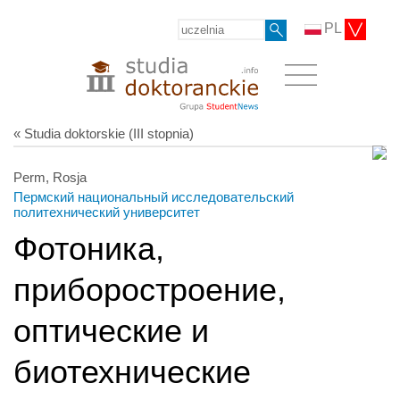
PL
« Studia doktorskie (III stopnia)
Perm, Rosja
Пермский национальный исследовательский
политехнический университет
Фотоника,
приборостроение,
оптические и
биотехнические