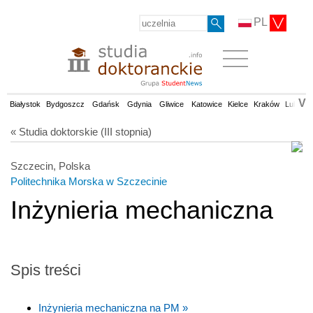
PL
V
Białystok
Bydgoszcz
Gdańsk
Gdynia
Gliwice
Katowice
Kielce
Kraków
Lublin
« Studia doktorskie (III stopnia)
Szczecin, Polska
Politechnika Morska w Szczecinie
Inżynieria mechaniczna
Spis treści
Inżynieria mechaniczna na PM »