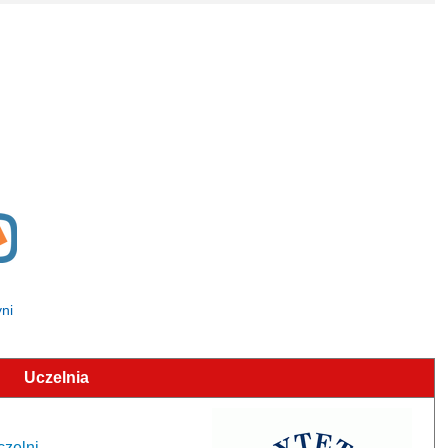
yni
Uczelnia
czelni