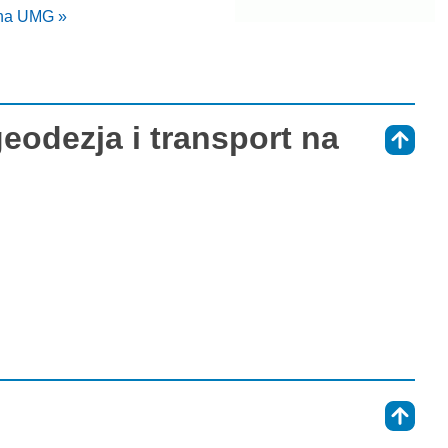
t na UMG »
geodezja i transport na
⇑
⇑