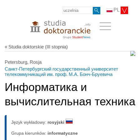
PL
« Studia doktorskie (III stopnia)
Petersburg, Rosja
Санкт-Петербургский государственный университет
телекоммуникаций им. проф. М.А. Бонч-Бруевича
Информатика и
вычислительная техника
Język wykładowy:
rosyjski
Grupa kierunków:
informatyczne