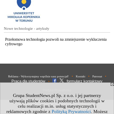
Nowe technologie - artykuły
Przełomowa technologia pozwoli na zmniejszenie wykluczenia
cyfrowego
•
•
•
Reklama - Wykorzystajmy wspólnie nasz potencjał!
Kontakt
Patronat
Praca dla studentów
formularz kontaktowy
•
Polityka Prywatności
Grupa StudentNews.pl Sp. z o.o. i jej partnerzy
używają plików cookies i podobnych technologii w
celu realizacji m.in. usług statystycznych i
reklamowych zgodnie z
Polityką Prywatności
. Możesz