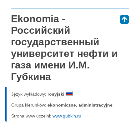
Ekonomia -
⇑
Российский
государственный
университет нефти и
газа имени И.М.
Губкина
Język wykładowy:
rosyjski
Grupa kierunków:
ekonomiczne, administracyjne
Strona www uczelni:
www.gubkin.ru