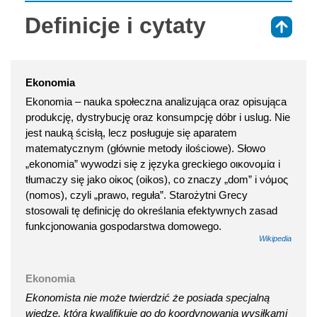
Definicje i cytaty
⇑
Ekonomia
Ekonomia – nauka społeczna analizująca oraz opisująca
produkcję, dystrybucję oraz konsumpcję dóbr i uslug. Nie
jest nauką ścisłą, lecz posługuje się aparatem
matematycznym (głównie metody ilościowe). Słowo
„ekonomia” wywodzi się z języka greckiego οικονομία i
tłumaczy się jako οἰκος (oikos), co znaczy „dom” i νόμος
(nomos), czyli „prawo, reguła”. Starożytni Grecy
stosowali tę definicję do określania efektywnych zasad
funkcjonowania gospodarstwa domowego.
Wikipedia
Ekonomia
Ekonomista nie może twierdzić że posiada specjalną
wiedzę, która kwalifikuje go do koordynowania wysiłkami