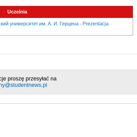
Uczelnia
ий университет им. А. И. Герцена - Prezentacja
cje proszę przesyłać na
ny@studentnews.pl