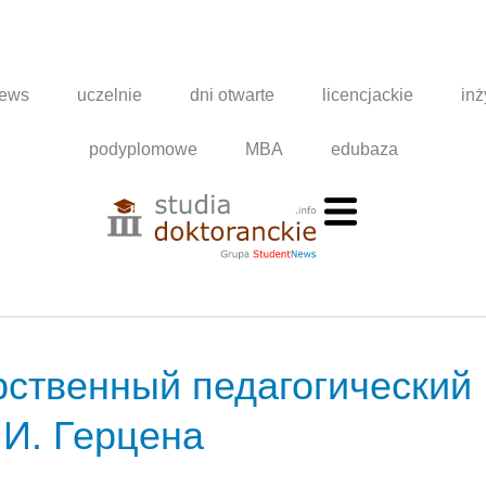
news
uczelnie
dni otwarte
licencjackie
inż
podyplomowe
MBA
edubaza
рственный педагогический
 И. Герцена