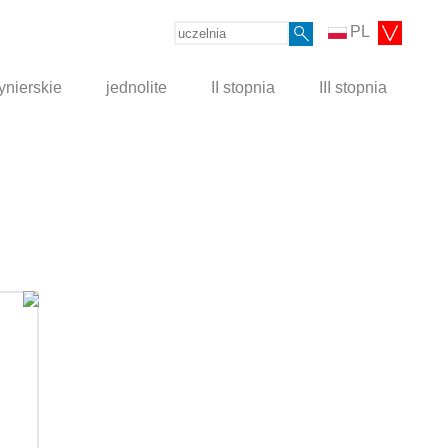
PL
ynierskie
jednolite
II stopnia
III stopnia