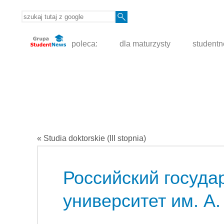
poleca:
dla maturzysty
student
« Studia doktorskie (III stopnia)
Российский госуда
университет им. А.