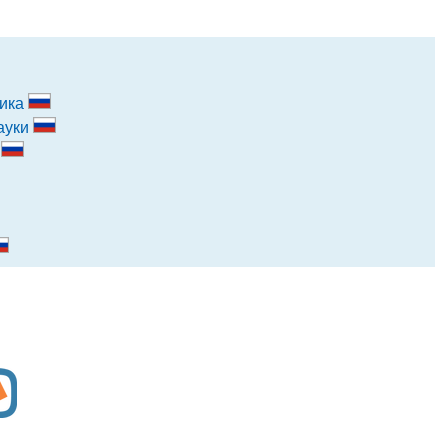
ника
ауки
и