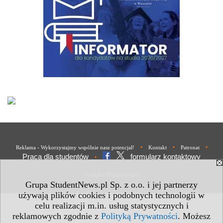
•
•
•
Reklama - Wykorzystajmy wspólnie nasz potencjał!
Kontakt
Patronat
Praca dla studentów
formularz kontaktowy
•
Polityka Prywatności
Grupa StudentNews.pl Sp. z o.o. i jej partnerzy
używają plików cookies i podobnych technologii w
celu realizacji m.in. usług statystycznych i
reklamowych zgodnie z
Polityką Prywatności
. Możesz