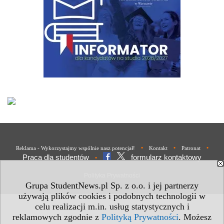
•
•
•
Reklama - Wykorzystajmy wspólnie nasz potencjał!
Kontakt
Patronat
Praca dla studentów
formularz kontaktowy
•
Polityka Prywatności
Grupa StudentNews.pl Sp. z o.o. i jej partnerzy
używają plików cookies i podobnych technologii w
celu realizacji m.in. usług statystycznych i
reklamowych zgodnie z
Polityką Prywatności
. Możesz