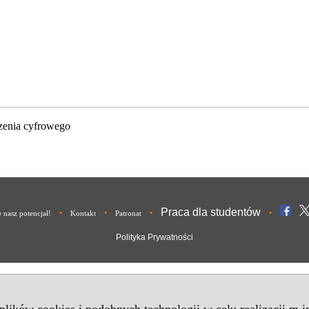
zenia cyfrowego
Praca dla studentów
•
•
•
•
nasz potencjał!
Kontakt
Patronat
Polityka Prywatności