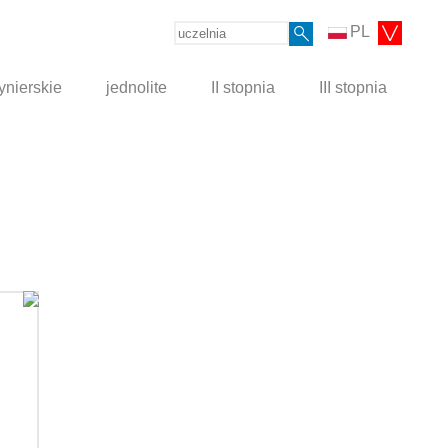
PL
ynierskie
jednolite
II stopnia
III stopnia