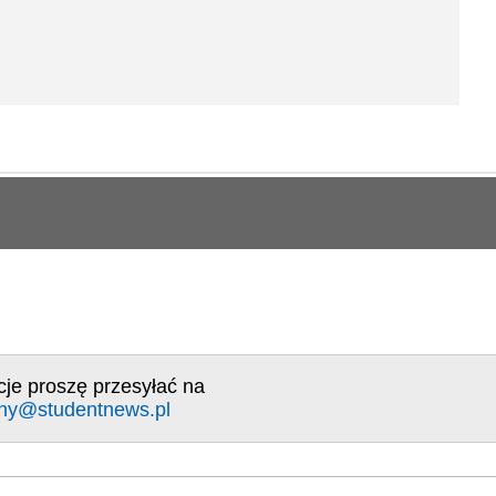
cje proszę przesyłać na
ny@studentnews.pl