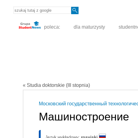
poleca:
dla maturzysty
student
« Studia doktorskie (III stopnia)
Московский государственный технологич
Машиностроение
Język wykładowy:
rosyjski