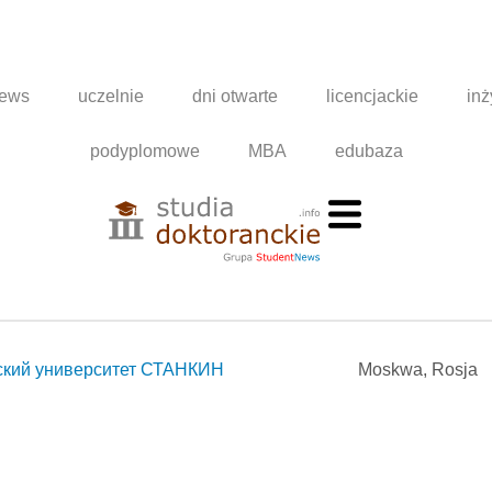
news
uczelnie
dni otwarte
licencjackie
inż
podyplomowe
MBA
edubaza
еский университет СТАНКИН
Moskwa, Rosja