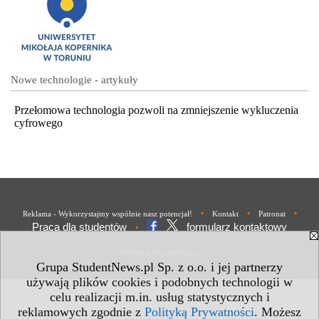
Nowe technologie - artykuły
Przełomowa technologia pozwoli na zmniejszenie wykluczenia
cyfrowego
•
•
•
Reklama - Wykorzystajmy wspólnie nasz potencjał!
Kontakt
Patronat
Praca dla studentów
formularz kontaktowy
•
Polityka Prywatności
Grupa StudentNews.pl Sp. z o.o. i jej partnerzy
używają plików cookies i podobnych technologii w
celu realizacji m.in. usług statystycznych i
reklamowych zgodnie z
Polityką Prywatności
. Możesz