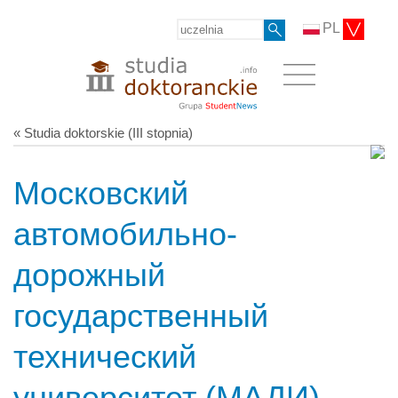
PL
« Studia doktorskie (III stopnia)
Московский
автомобильно-
дорожный
государственный
технический
университет (МАДИ)