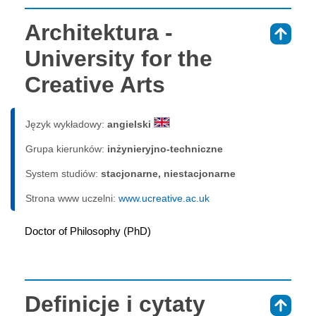
Architektura -
⇑
University for the
Creative Arts
Język wykładowy:
angielski
Grupa kierunków:
inżynieryjno-techniczne
System studiów:
sta­cjo­nar­ne, nie­sta­cjo­nar­ne
Strona www uczelni:
www.ucreative.ac.uk
Doctor of Philosophy (PhD)
Definicje i cytaty
⇑