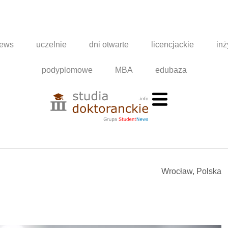
news
uczelnie
dni otwarte
licencjackie
inż
podyplomowe
MBA
edubaza
Wrocław, Polska