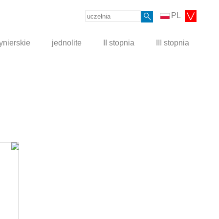
PL
ynierskie
jednolite
II stopnia
III stopnia