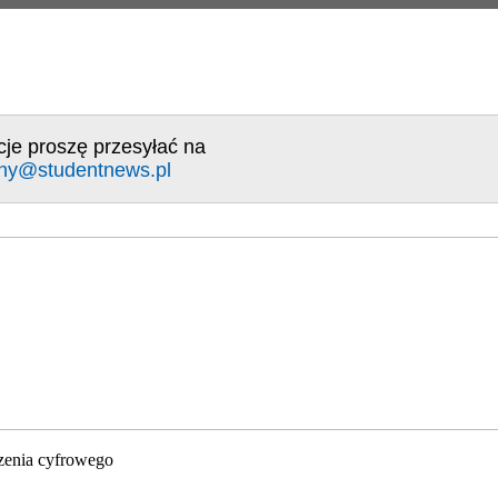
cje proszę przesyłać na
ny@studentnews.pl
zenia cyfrowego