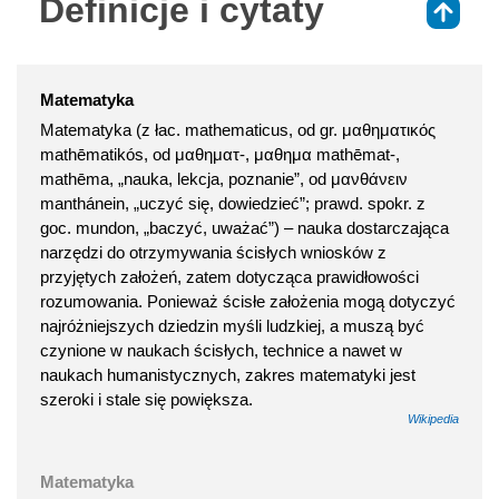
Definicje i cytaty
⇑
Matematyka
Matematyka (z łac. mathematicus, od gr. μαθηματικός
mathēmatikós, od μαθηματ-, μαθημα mathēmat-,
mathēma, „nauka, lekcja, poznanie”, od μανθάνειν
manthánein, „uczyć się, dowiedzieć”; prawd. spokr. z
goc. mundon, „baczyć, uważać”) – nauka dostarczająca
narzędzi do otrzymywania ścisłych wniosków z
przyjętych założeń, zatem dotycząca prawidłowości
rozumowania. Ponieważ ścisłe założenia mogą dotyczyć
najróżniejszych dziedzin myśli ludzkiej, a muszą być
czynione w naukach ścisłych, technice a nawet w
naukach humanistycznych, zakres matematyki jest
szeroki i stale się powiększa.
Wikipedia
Matematyka