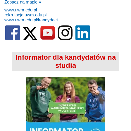
Zobacz na mapie »
www.uwm.edu.pl
rekrutacja.uwm.edu.pl
www.uwm.edu.pl/kandydaci
Informator dla kandydatów na
studia