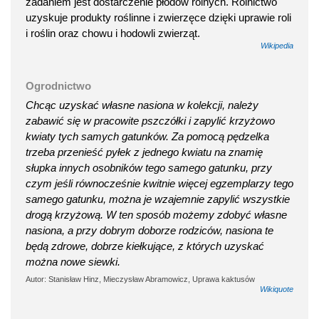
zadaniem jest dostarczenie płodów rolnych. Rolnictwo
uzyskuje produkty roślinne i zwierzęce dzięki uprawie roli
i roślin oraz chowu i hodowli zwierząt.
Wikipedia
Ogrodnictwo
Chcąc uzyskać własne nasiona w kolekcji, należy
zabawić się w pracowite pszczółki i zapylić krzyżowo
kwiaty tych samych gatunków. Za pomocą pędzelka
trzeba przenieść pyłek z jednego kwiatu na znamię
słupka innych osobników tego samego gatunku, przy
czym jeśli równocześnie kwitnie więcej egzemplarzy tego
samego gatunku, można je wzajemnie zapylić wszystkie
drogą krzyżową. W ten sposób możemy zdobyć własne
nasiona, a przy dobrym doborze rodziców, nasiona te
będą zdrowe, dobrze kiełkujące, z których uzyskać
można nowe siewki.
Autor: Stanisław Hinz, Mieczysław Abramowicz, Uprawa kaktusów
Wikiquote