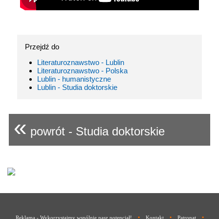
Przejdź do
Literaturoznawstwo - Lublin
Literaturoznawstwo - Polska
Lublin - humanistyczne
Lublin - Studia doktorskie
«
powrót - Studia doktorskie
•
•
•
Reklama - Wykorzystajmy wspólnie nasz potencjał!
Kontakt
Patronat