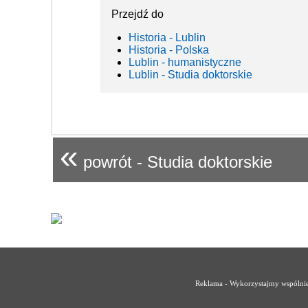
Przejdź do
Historia - Lublin
Historia - Polska
Lublin - humanistyczne
Lublin - Studia doktorskie
«
powrót - Studia doktorskie
Reklama - Wykorzystajmy wspólnie 