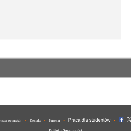
Praca dla studentów
•
•
•
•
nasz potencjał!
Kontakt
Patronat
Polityka Prywatności