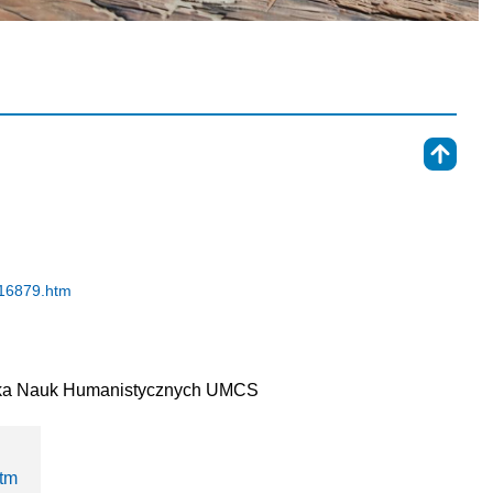
⇑
,16879.htm
rska Nauk Humanistycznych UMCS
htm