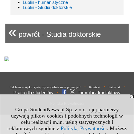
Lublin - humanistyczne
Lublin - Studia doktorskie
«
powrót - Studia doktorskie
•
•
•
Reklama - Wykorzystajmy wspólnie nasz potencjał!
Kontakt
Patronat
Praca dla studentów
formularz kontaktowy
•
Polityka Prywatności
Grupa StudentNews.pl Sp. z o.o. i jej partnerzy
używają plików cookies i podobnych technologii w
celu realizacji m.in. usług statystycznych i
reklamowych zgodnie z
Polityką Prywatności
. Możesz