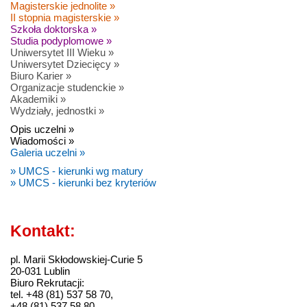
Magisterskie jednolite »
II stopnia magisterskie »
Szkoła doktorska »
Studia podyplomowe »
Uniwersytet III Wieku »
Uniwersytet Dziecięcy »
Biuro Karier »
Organizacje studenckie »
Akademiki »
Wydziały, jednostki »
Opis uczelni »
Wiadomości »
Galeria uczelni »
» UMCS - kierunki wg matury
» UMCS - kierunki bez kryteriów
Kontakt:
pl. Marii Skłodowskiej-Curie 5
20-031 Lublin
Biuro Rekrutacji:
tel. +48 (81) 537 58 70,
+48 (81) 537 58 80