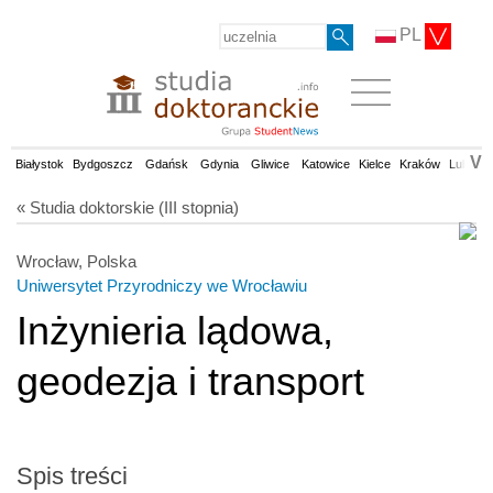
PL
V
Białystok
Bydgoszcz
Gdańsk
Gdynia
Gliwice
Katowice
Kielce
Kraków
Lublin
« Studia doktorskie (III stopnia)
Wrocław, Polska
Uniwersytet Przyrodniczy we Wrocławiu
Inżynieria lądowa,
geodezja i transport
Spis treści