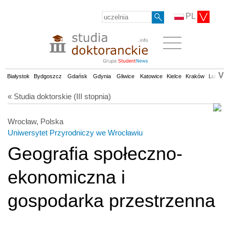
PL
V
Białystok
Bydgoszcz
Gdańsk
Gdynia
Gliwice
Katowice
Kielce
Kraków
Lublin
« Studia doktorskie (III stopnia)
Wrocław, Polska
Uniwersytet Przyrodniczy we Wrocławiu
Geografia społeczno-
ekonomiczna i
gospodarka przestrzenna