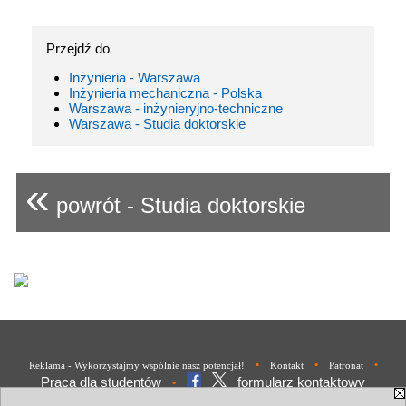
Przejdź do
Inżynieria - Warszawa
Inżynieria mechaniczna - Polska
Warszawa - inżynieryjno-techniczne
Warszawa - Studia doktorskie
«
powrót - Studia doktorskie
•
•
•
Reklama - Wykorzystajmy wspólnie nasz potencjał!
Kontakt
Patronat
Praca dla studentów
formularz kontaktowy
•