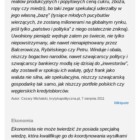
realiów produkcyjnych i popytowych ceną cukru, zboża,
ropy czy miedzi), bo taki zegar spekulacji uderzałby w
jego własną „bazę” (tysiące młodych pucybutów
wierzących, że zostaną milionerami na globalnym rynku,
jeśli tylko „państwo i polityka” z niego ostatecznie znikną).
Uwolniony pieniądz wędruje zatem po świecie, nie tylko
niepowstrzymany, ale nawet nienapiętnowany przez
Balcerowicza, Rybińskiego czy Petru. Winduje i obala,
niszczy bogactwo narodów, nawet szwajcarscy politycy i
szwajcarscy bankierzy modlą się dzisiaj do „inwestorów”,
aby zostawili w spokoju ich walutę, gdyż frank jako
waluta nie silna, ale spekulacyjna, niszczy szwajcarską
gospodarkę tak samo, jak niszczy portfele polskich czy
węgierskich kredytobiorców.
Autor: Cezary Michalski, krytykapolityczna.pl, 7 sierpnia 2011
Wikiquote
Ekonomia
Ekonomista nie może twierdzić że posiada specjalną
wiedzę, która kwalifikuje go do koordynowania wysiłkami