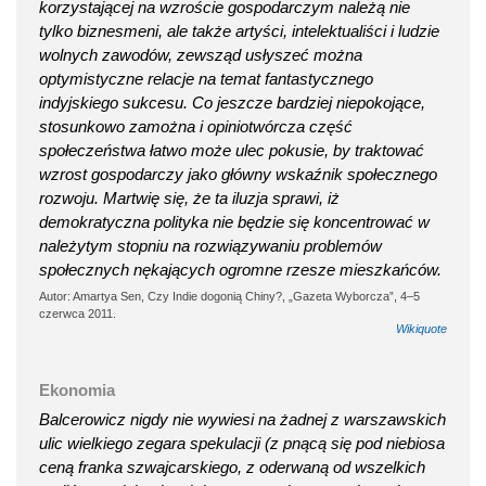
korzystającej na wzroście gospodarczym należą nie
tylko biznesmeni, ale także artyści, intelektualiści i ludzie
wolnych zawodów, zewsząd usłyszeć można
optymistyczne relacje na temat fantastycznego
indyjskiego sukcesu. Co jeszcze bardziej niepokojące,
stosunkowo zamożna i opiniotwórcza część
społeczeństwa łatwo może ulec pokusie, by traktować
wzrost gospodarczy jako główny wskaźnik społecznego
rozwoju. Martwię się, że ta iluzja sprawi, iż
demokratyczna polityka nie będzie się koncentrować w
należytym stopniu na rozwiązywaniu problemów
społecznych nękających ogromne rzesze mieszkańców.
Autor: Amartya Sen, Czy Indie dogonią Chiny?, „Gazeta Wyborcza”, 4–5
czerwca 2011.
Wikiquote
Ekonomia
Balcerowicz nigdy nie wywiesi na żadnej z warszawskich
ulic wielkiego zegara spekulacji (z pnącą się pod niebiosa
ceną franka szwajcarskiego, z oderwaną od wszelkich