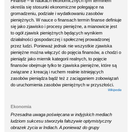
Finanse – w naukach ekonomicznych tym terminem
określa się stosunki ekonomiczne polegające na
gromadzeniu, podziale i wydatkowaniu zasobów
pieniężnych. W nauce o finansach termin finanse definiuje
się jako zjawisko i procesy pieniężne, a mianowicie jest
to ogół zjawisk pieniężnych będących wynikiem
działalności gospodarczej i społecznej prowadzonej
przez ludzi. Ponieważ jednak nie wszystkie zjawiska
pieniężne można włączyć do pojęcia finansów, a chodzi o
pieniądz jako miernik kategorii realnych, to pojęcie
finansów obejmuje tylko te zjawiska pieniężne, które są
związane z kreacją i ruchem realnie istniejących
zasobów pieniądza bądź też z zaciąganiem zobowiązań
do uruchomienia zasobów pieniężnych w przyszłości.
Wikipedia
Ekonomia
Przesadna uwaga poświęcana w indyjskich mediach
ludziom sukcesu stworzyła fałszywie optymistyczny
obrazek życia w Indiach. A ponieważ do grupy