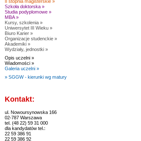
II stopnia magisterskie »
Szkoła doktorska »
Studia podyplomowe »
MBA »
Kursy, szkolenia »
Uniwersytet III Wieku »
Biuro Karier »
Organizacje studenckie »
Akademiki »
Wydziały, jednostki »
Opis uczelni »
Wiadomości »
Galeria uczelni »
» SGGW - kierunki wg matury
Kontakt:
ul. Nowoursynowska 166
02-787 Warszawa
tel. (48 22) 59 31 000
dla kandydatów tel.:
22 59 386 91
22 59 386 92