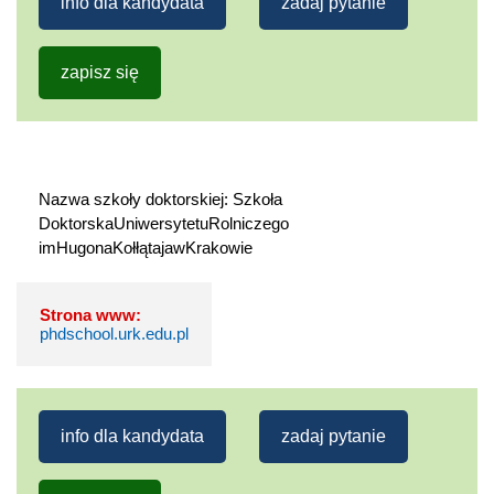
info dla kandydata
zadaj pytanie
zapisz się
Nazwa szkoły doktorskiej: Szkoła 
DoktorskaUniwersytetuRolniczego 
imHugonaKołłątajawKrakowie
Strona www:
phdschool.urk.edu.pl
info dla kandydata
zadaj pytanie