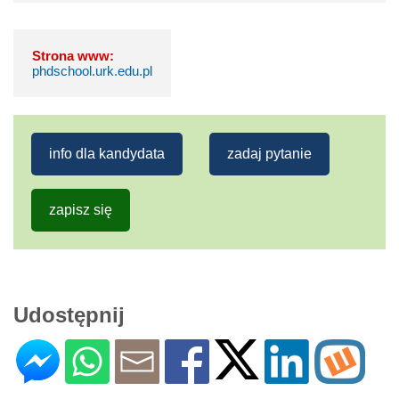
Strona www:
phdschool.urk.edu.pl
info dla kandydata
zadaj pytanie
zapisz się
Udostępnij