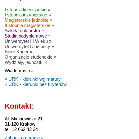
I stopnia licencjackie »
I stopnia inżynierskie »
Magisterskie jednolite »
II stopnia magisterskie »
Szkoła doktorska »
Studia podyplomowe »
Uniwersytet III Wieku »
Uniwersytet Dziecięcy »
Biuro Karier »
Organizacje studenckie »
Wydziały, jednostki »
Wiadomości »
» URK - kierunki wg matury
» URK - kierunki bez kryteriów
Kontakt:
Al. Mickiewicza 21
31-120 Kraków
tel. 12 662 43 34
Zobacz na mapie »