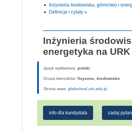
Inżynieria środowiska, górnictwo i ene
Definicje i cytaty »
Inżynieria środowis
energetyka na URK
Język wykładowy:
polski
Grupa kierunków:
fizyczne, środowisko
Strona www:
phdschool.urk.edu.pl
info dla kandydata
zadaj pytan