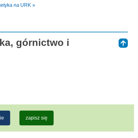
rgetyka na URK »
ka, górnictwo i
⇑
ie
zapisz się