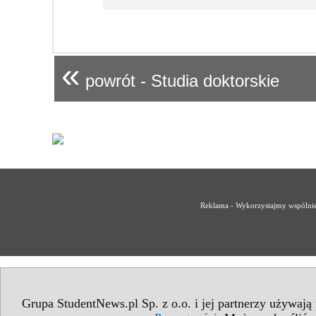
«
powrót - Studia doktorskie
Reklama - Wykorzystajmy wspólnie 
Grupa StudentNews.pl Sp. z o.o. i jej partnerzy używają