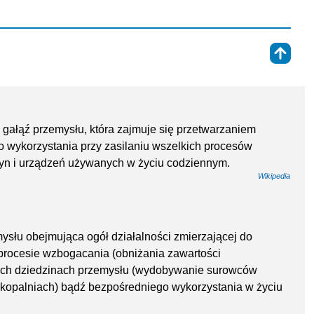
⇑
że gałąź przemysłu, która zajmuje się przetwarzaniem
do wykorzystania przy zasilaniu wszelkich procesów
yn i urządzeń używanych w życiu codziennym.
Wikipedia
mysłu obejmująca ogół działalności zmierzającej do
 procesie wzbogacania (obniżania zawartości
ych dziedzinach przemysłu (wydobywanie surowców
w kopalniach) bądź bezpośredniego wykorzystania w życiu