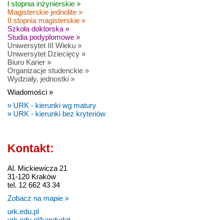
I stopnia inżynierskie »
Magisterskie jednolite »
II stopnia magisterskie »
Szkoła doktorska »
Studia podyplomowe »
Uniwersytet III Wieku »
Uniwersytet Dziecięcy »
Biuro Karier »
Organizacje studenckie »
Wydziały, jednostki »
Wiadomości »
» URK - kierunki wg matury
» URK - kierunki bez kryteriów
Kontakt:
Al. Mickiewicza 21
31-120 Kraków
tel. 12 662 43 34
Zobacz na mapie »
urk.edu.pl
urk.edu.pl/kandydat