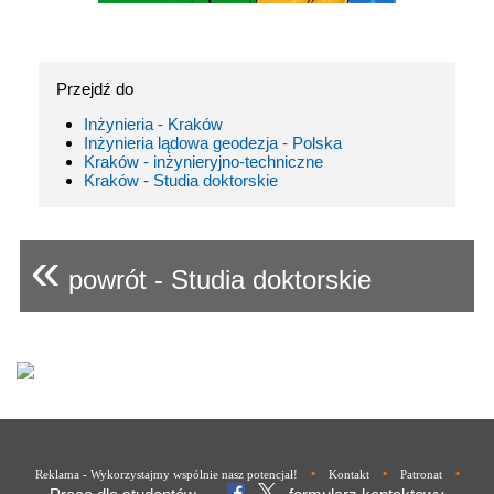
Przejdź do
Inżynieria - Kraków
Inżynieria lądowa geodezja - Polska
Kraków - inżynieryjno-techniczne
Kraków - Studia doktorskie
«
powrót - Studia doktorskie
•
•
•
Reklama - Wykorzystajmy wspólnie nasz potencjał!
Kontakt
Patronat