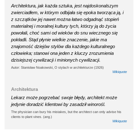
Architektura, jak każda sztuka, jest najdoskonalszym
zwierciadłem, w którym odbijała się epoka tworząca ją, i
z szczątków jej nawet można łatwo odgadnąć stopień
materialnej i moralnej kultury tych, którzy ją do życia
powołali, choć sami od wieków do snu wiecznego się
pokładli. Stąd płynie wielkie znaczenie, jakie ma
znajomość dziejów stylów dla każdego kulturalnego
człowieka; stanowi ona jeden z kluczy zrozumienia
dzisiejszej cywilizacji i minionych cywilizacji.
Autor: Stanisław Noakowski, O stylach w architekturze (1926)
Wikiquote
Architektura
Lekarz może pogrzebać swoje błędy, architekt może
jedynie doradzić klientowi by zasadził winorośl.
The physician can bury his mistakes, but the architect can only advise his
clients to plant vines. (ang.)
Wikiquote