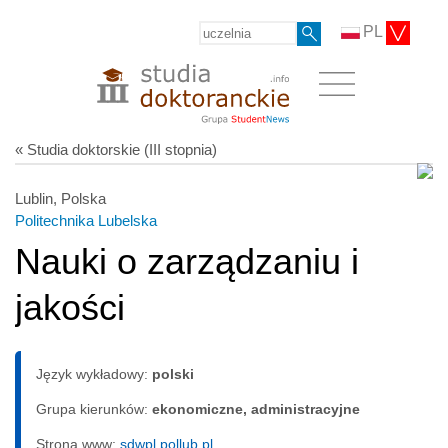
PL
« Studia doktorskie (III stopnia)
Lublin, Polska
Politechnika Lubelska
Nauki o zarządzaniu i
jakości
Język wykładowy:
polski
Grupa kierunków:
ekonomiczne, administracyjne
Strona www:
sdwpl.pollub.pl