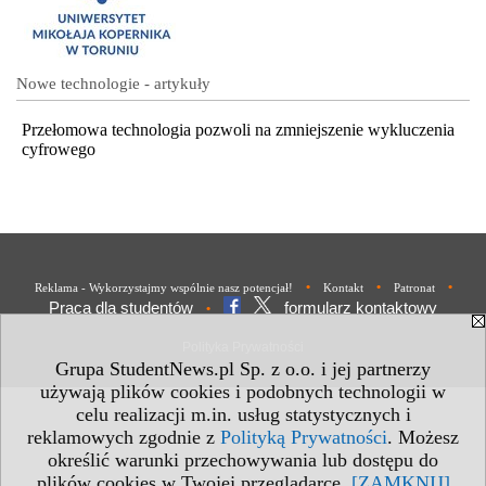
Nowe technologie - artykuły
Przełomowa technologia pozwoli na zmniejszenie wykluczenia
cyfrowego
•
•
•
Reklama - Wykorzystajmy wspólnie nasz potencjał!
Kontakt
Patronat
Praca dla studentów
formularz kontaktowy
•
Polityka Prywatności
Grupa StudentNews.pl Sp. z o.o. i jej partnerzy
używają plików cookies i podobnych technologii w
celu realizacji m.in. usług statystycznych i
reklamowych zgodnie z
Polityką Prywatności
. Możesz
określić warunki przechowywania lub dostępu do
plików cookies w Twojej przeglądarce.
[ZAMKNIJ]