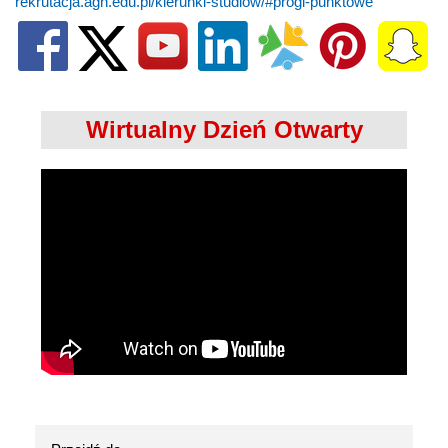
rekrutacja.agh.edu.pl/kierunki-studiow/#progi-punktowe
Wirtualny Dzień Otwarty