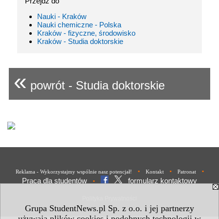
Przejdź do
Nauki - Kraków
Nauki chemiczne - Polska
Kraków - fizyczne, środowisko
Kraków - Studia doktorskie
«
powrót - Studia doktorskie
•
•
•
Reklama - Wykorzystajmy wspólnie nasz potencjał!
Kontakt
Patronat
Praca dla studentów
formularz kontaktowy
•
Polityka Prywatności
Grupa StudentNews.pl Sp. z o.o. i jej partnerzy
używają plików cookies i podobnych technologii w