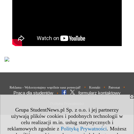
•
•
•
Reklama - Wykorzystajmy wspólnie nasz potencjał!
Kontakt
Patronat
Praca dla studentów
formularz kontaktowy
•
Polityka Prywatności
Grupa StudentNews.pl Sp. z o.o. i jej partnerzy
używają plików cookies i podobnych technologii w
celu realizacji m.in. usług statystycznych i
reklamowych zgodnie z
Polityką Prywatności
. Możesz