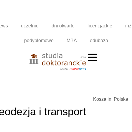
news
uczelnie
dni otwarte
licencjackie
inż
podyplomowe
MBA
edubaza
Koszalin, Polska
eodezja i transport