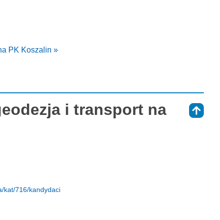
 na PK Koszalin »
geodezja i transport na
⇑
a/kat/716/kandydaci