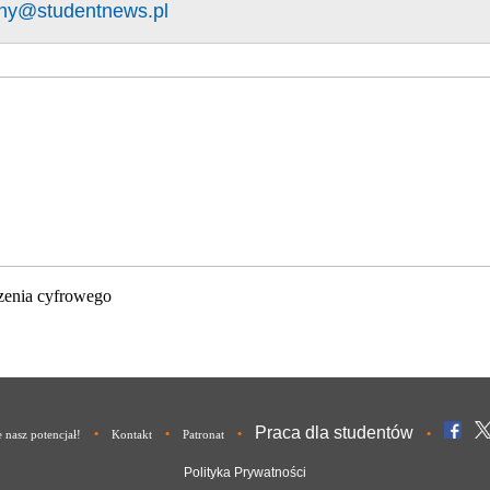
ny@studentnews.pl
zenia cyfrowego
Praca dla studentów
•
•
•
•
nasz potencjał!
Kontakt
Patronat
Polityka Prywatności