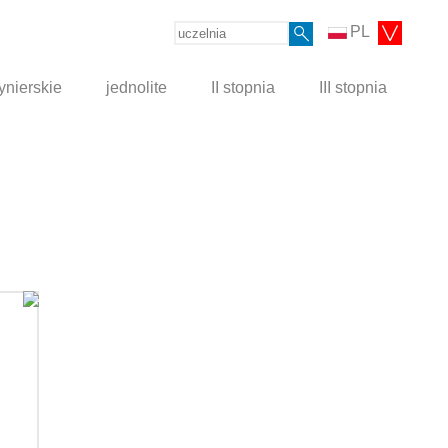
PL
ynierskie
jednolite
II stopnia
III stopnia