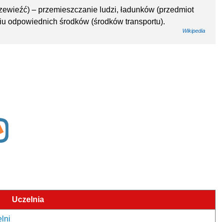
przewieźć) – przemieszczanie ludzi, ładunków (przedmiot
niu odpowiednich środków (środków transportu).
Wikipedia
Uczelnia
lni