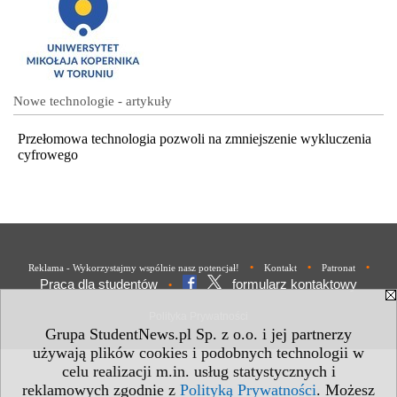
Nowe technologie - artykuły
Przełomowa technologia pozwoli na zmniejszenie wykluczenia
cyfrowego
•
•
•
Reklama - Wykorzystajmy wspólnie nasz potencjał!
Kontakt
Patronat
Praca dla studentów
formularz kontaktowy
•
Polityka Prywatności
Grupa StudentNews.pl Sp. z o.o. i jej partnerzy
używają plików cookies i podobnych technologii w
celu realizacji m.in. usług statystycznych i
reklamowych zgodnie z
Polityką Prywatności
. Możesz