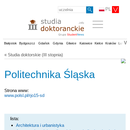
PL
V
Białystok
Bydgoszcz
Gdańsk
Gdynia
Gliwice
Katowice
Kielce
Kraków
Lublin
« Studia doktorskie (III stopnia)
Politechnika Śląska
Strona www:
www.polsl.pl/rjo15-sd
lista:
Architektura i urbanistyka