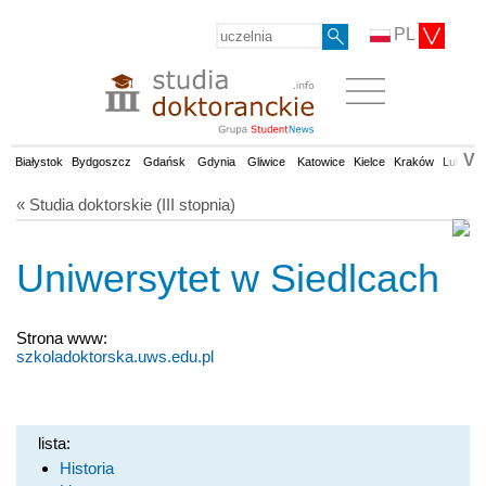
PL
V
Białystok
Bydgoszcz
Gdańsk
Gdynia
Gliwice
Katowice
Kielce
Kraków
Lublin
« Studia doktorskie (III stopnia)
Uniwersytet w Siedlcach
Strona www:
szkoladoktorska.uws.edu.pl
lista:
Historia