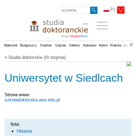
PL
V
Białystok
Bydgoszcz
Gdańsk
Gdynia
Gliwice
Katowice
Kielce
Kraków
Lublin
« Studia doktorskie (III stopnia)
Uniwersytet w Siedlcach
Strona www:
szkoladoktorska.uws.edu.pl
lista:
Historia