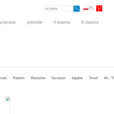
PL
ynierskie
jednolite
II stopnia
III stopnia
V
znań
Radom
Rzeszów
Szczecin
śląskie
Toruń
Wars