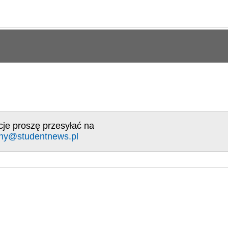
cje proszę przesyłać na
ny@studentnews.pl