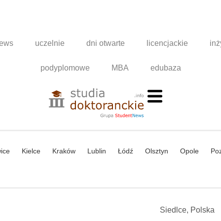
news
uczelnie
dni otwarte
licencjackie
inż
podyplomowe
MBA
edubaza
ice
Kielce
Kraków
Lublin
Łódź
Olsztyn
Opole
Po
Siedlce, Polska