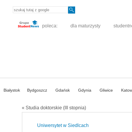
poleca:
dla maturzysty
student
Białystok
Bydgoszcz
Gdańsk
Gdynia
Gliwice
Katow
« Studia doktorskie (III stopnia)
Uniwersytet w Siedlcach