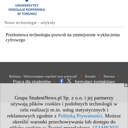
Nowe technologie - artykuły
Przełomowa technologia pozwoli na zmniejszenie wykluczenia
cyfrowego
•
•
•
Reklama - Wykorzystajmy wspólnie nasz potencjał!
Kontakt
Patronat
Praca dla studentów
formularz kontaktowy
•
Polityka Prywatności
Grupa StudentNews.pl Sp. z o.o. i jej partnerzy
używają plików cookies i podobnych technologii w
celu realizacji m.in. usług statystycznych i
reklamowych zgodnie z
Polityką Prywatności
. Możesz
określić warunki przechowywania lub dostępu do
plików cookies w Twojej przeglądarce.
[ZAMKNIJ]