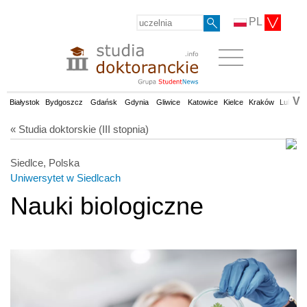
PL
V
Białystok
Bydgoszcz
Gdańsk
Gdynia
Gliwice
Katowice
Kielce
Kraków
Lublin
« Studia doktorskie (III stopnia)
Siedlce, Polska
Uniwersytet w Siedlcach
Nauki biologiczne