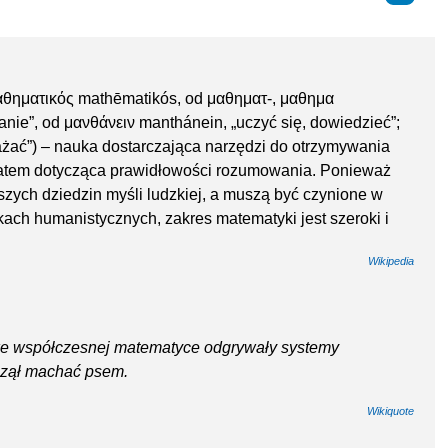
μαθηματικός mathēmatikós, od μαθηματ-, μαθημα
nie”, od μανθάνειν manthánein, „uczyć się, dowiedzieć”;
ażać”) – nauka dostarczająca narzędzi do otrzymywania
 zatem dotycząca prawidłowości rozumowania. Ponieważ
szych dziedzin myśli ludzkiej, a muszą być czynione w
ach humanistycznych, zakres matematyki jest szeroki i
Wikipedia
ką we współczesnej matematyce odgrywały systemy
aczął machać psem.
Wikiquote