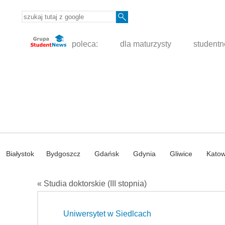
poleca:
dla maturzysty
student
Białystok
Bydgoszcz
Gdańsk
Gdynia
Gliwice
Katow
« Studia doktorskie (III stopnia)
Uniwersytet w Siedlcach