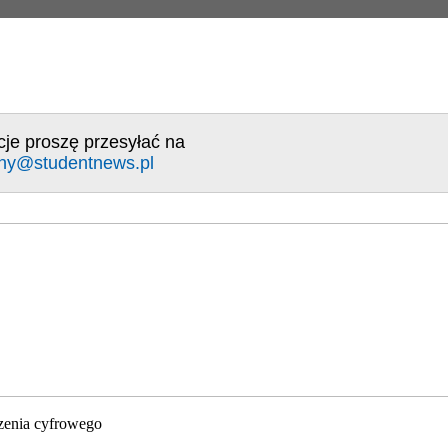
cje proszę przesyłać na
ny@studentnews.pl
zenia cyfrowego