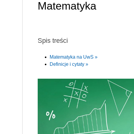
Matematyka
Spis treści
Matematyka na UwS »
Definicje i cytaty »