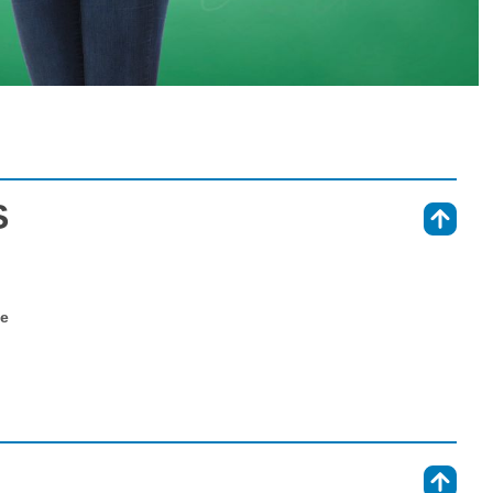
S
⇑
ne
⇑