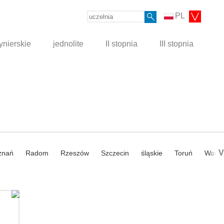
PL
ynierskie
jednolite
II stopnia
III stopnia
V
znań
Radom
Rzeszów
Szczecin
śląskie
Toruń
Wars