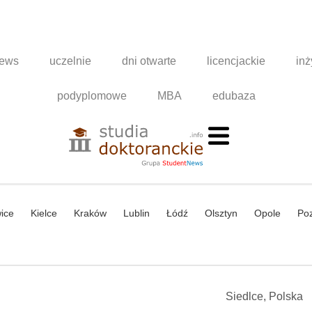
news
uczelnie
dni otwarte
licencjackie
inż
podyplomowe
MBA
edubaza
ice
Kielce
Kraków
Lublin
Łódź
Olsztyn
Opole
Po
Siedlce, Polska