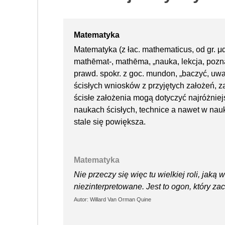
Matematyka
Matematyka (z łac. mathematicus, od gr. 
mathēmat-, mathēma, „nauka, lekcja, pozna
prawd. spokr. z goc. mundon, „baczyć, uw
ścisłych wniosków z przyjętych założeń,
ścisłe założenia mogą dotyczyć najróżniej
naukach ścisłych, technice a nawet w nauk
stale się powiększa.
Matematyka
Nie przeczy się więc tu wielkiej roli, ja
niezinterpretowane. Jest to ogon, który z
Autor: Willard Van Orman Quine