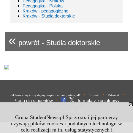
Pedagogika - Kraków
Pedagogika - Polska
Kraków - pedagogiczne
Kraków - Studia doktorskie
«
powrót - Studia doktorskie
•
•
•
Reklama - Wykorzystajmy wspólnie nasz potencjał!
Kontakt
Patronat
Praca dla studentów
formularz kontaktowy
•
Polityka Prywatności
Grupa StudentNews.pl Sp. z o.o. i jej partnerzy
używają plików cookies i podobnych technologii w
celu realizacji m.in. usług statystycznych i