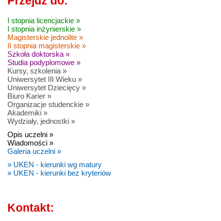
Przejdź do:
I stopnia licencjackie »
I stopnia inżynierskie »
Magisterskie jednolite »
II stopnia magisterskie »
Szkoła doktorska »
Studia podyplomowe »
Kursy, szkolenia »
Uniwersytet III Wieku »
Uniwersytet Dziecięcy »
Biuro Karier »
Organizacje studenckie »
Akademiki »
Wydziały, jednostki »
Opis uczelni »
Wiadomości »
Galeria uczelni »
» UKEN - kierunki wg matury
» UKEN - kierunki bez kryteriów
Kontakt: